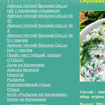
Окрошка
7
Аренда теплой беседки DeLux
№1 с Балконом и Камином
Аренда теплой беседки DeLux №
37
Аренда теплой беседки DeLux №
4
Аренда теплой беседки DeLux №
5 с грилем
Аренда теплой беседки DeLux
№6 с грилем
Прайс-лист (общий, раздел
ОТДЫХ)
Дачи на Калиновке
Аренда беседок
Новости
Рыбалка
Корпоративный отдых
Отдых
Состав :
ква
Клуб «Рыбалка на Калиновке»
яйца. огурец
Кухня на Калиновке
Выход: 300 