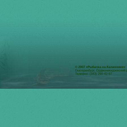
© 2007 «Рыбалка на Калиновке»
Екатеринбург, Орджоникидзевский 
Телефон: (343) 290-42-57