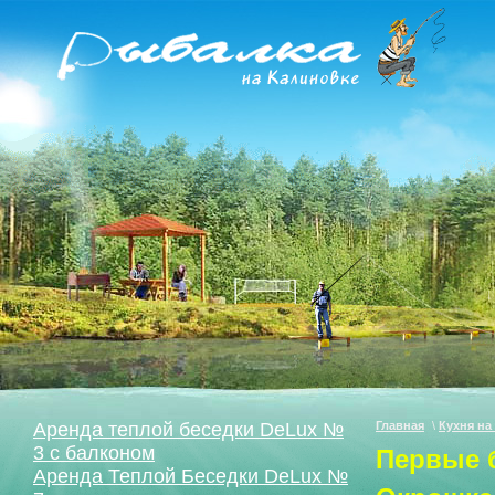
Аренда теплой беседки DeLux №
Главная
\
Кухня на
3 с балконом
Первые 
Аренда Теплой Беседки DeLux №