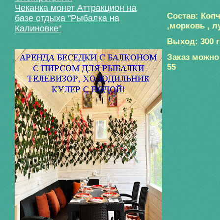
Чеканка монет Аттракцион на
Состав: Копч
базе отдыха "Рыбалка на
,морковь , л
Калиновке"
Выход: 300 г
Заказ можно 
55