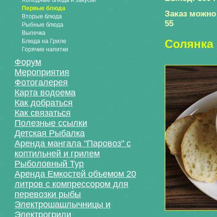
Холодные блюда и закуски
Первые блюда
Заказ можно 
Вторые блюда
55
Рыбные блюда
Выпечка
Солянка
Блюда на Гриле
Горячие напитки
Форум
Мероприятия
Фотогалерея
Карта водоема
Как добраться
Как связаться
Полезные ссылки
Детская Рыбалка
Аренда мангала "Паровоз" с
коптильней и грилем
Рыболовный Тур
Аренда Емкостей объемом 20
литров с компрессором для
перевозки рыбы
Электрошашлычницы и
Электрогрили