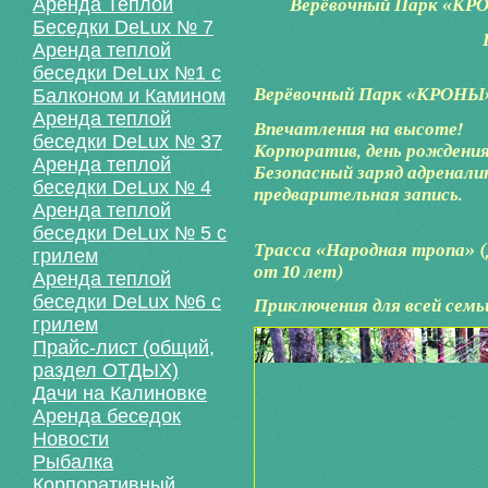
Аренда Теплой
Верёвочный Парк «К
Беседки DeLux № 7
Аренда теплой
беседки DeLux №1 с
Верёвочный Парк «КРОНЫ
Балконом и Камином
Аренда теплой
Впечатления на высоте!
беседки DeLux № 37
Корпоратив, день рождения,
Аренда теплой
Безопасный заряд адренали
беседки DeLux № 4
предварительная запись.
Аренда теплой
беседки DeLux № 5 с
Трасса «Народная тропа» (
грилем
от 10 лет)
Аренда теплой
беседки DeLux №6 с
Приключения для всей семь
грилем
Прайс-лист (общий,
раздел ОТДЫХ)
Дачи на Калиновке
Аренда беседок
Новости
Рыбалка
Корпоративный