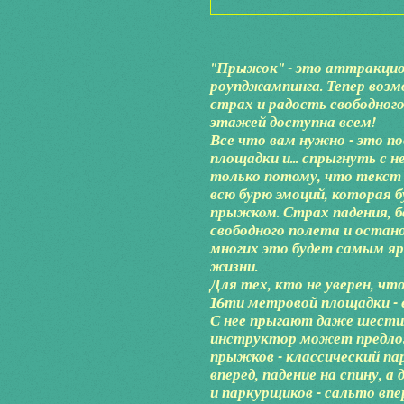
"Прыжок" - это аттракцио
роупджампинга. Тепер во
страх и радость свободног
этажей доступна всем!
Все что вам нужно - это п
площадки и... спрыгнуть с н
только потому, что текст 
всю бурю эмоций, которая б
прыжком. Страх падения, бо
свободного полета и остано
многих это будет самым я
жизни.
Для тех, кто не уверен, ч
16ти метровой площадки - 
С нее прыгают даже шестил
инструктор может предло
прыжков - классический 
вперед, падение на спину, 
и паркурщиков - сальто впер