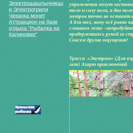
Электрошашлычницы
упражнения могут заставит
и Электрогрили
тело и силу воли, а два пол
Чеканка монет
метров точно не оставят 
Аттракцион на базе
А для тех, кому всё равно 
слишком легко - попробуйт
отдыха "Рыбалка на
придерживаясь рукой за ст
Калиновке"
Совсем другие ощущения!
Трасса
«Экстрим» (Для взр
лет) Азарт приключений