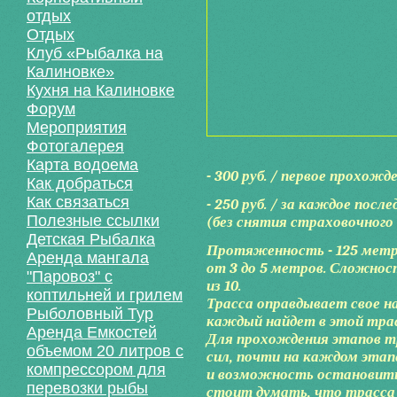
отдых
Отдых
Клуб «Рыбалка на
Калиновке»
Кухня на Калиновке
Форум
Мероприятия
Фотогалерея
Карта водоема
- 300 руб. / первое прохож
Как добраться
Как связаться
- 250 руб. / за каждое пос
Полезные ссылки
(без снятия страховочного
Детская Рыбалка
Протяженность - 125 метро
Аренда мангала
от 3 до 5 метров. Сложность
"Паровоз" с
из 10.
коптильней и грилем
Трасса оправдывает свое наз
Рыболовный Тур
каждый найдет в этой трас
Аренда Емкостей
Для прохождения этапов т
объемом 20 литров с
сил, почти на каждом этап
компрессором для
и возможность остановитьс
перевозки рыбы
стоит думать, что трасса