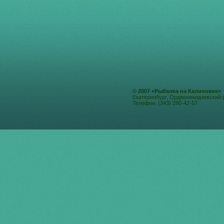
© 2007 «Рыбалка на Калиновке»
Екатеринбург, Орджоникидзевский 
Телефон: (343) 290-42-57