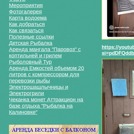
Мероприятия
Фотогалерея
Карта водоема
Как добраться
Как связаться
Полезные ссылки
Детская Рыбалка
https://yout
Аренда мангала "Паровоз" с
si=pdDFQdd
коптильней и грилем
Рыболовный Тур
Аренда Емкостей объемом 20
литров с компрессором для
перевозки рыбы
Электрошашлычницы и
Электрогрили
Чеканка монет Аттракцион на
базе отдыха "Рыбалка на
Калиновке"