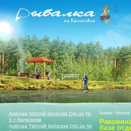
Аренда теплой беседки DeLux №
Главная
\
Новости
3 с балконом
Раковина
Аренда Теплой Беседки DeLux №
базе отд