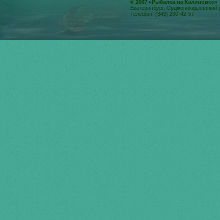
© 2007 «Рыбалка на Калиновке»
Екатеринбург, Орджоникидзевский 
Телефон: (343) 290-42-57