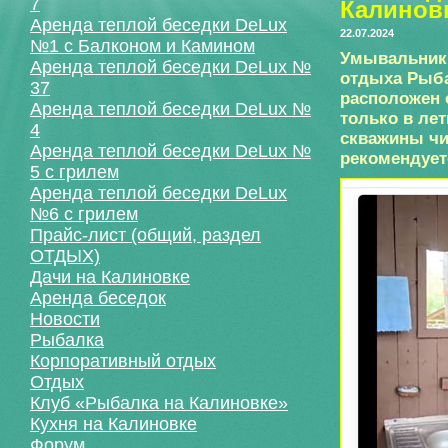
7
Калинов
Аренда теплой беседки DeLux
22.07.2024
№1 с Балконом и Камином
Умывальник 
Аренда теплой беседки DeLux №
отдыха Рыба
37
расположен с
Аренда теплой беседки DeLux №
только в лет
4
скважины чи
Аренда теплой беседки DeLux №
рекомендуе
5 с грилем
Аренда теплой беседки DeLux
№6 с грилем
Прайс-лист (общий, раздел
ОТДЫХ)
Дачи на Калиновке
Аренда беседок
Новости
Рыбалка
Корпоративный отдых
Отдых
Клуб «Рыбалка на Калиновке»
Кухня на Калиновке
Форум