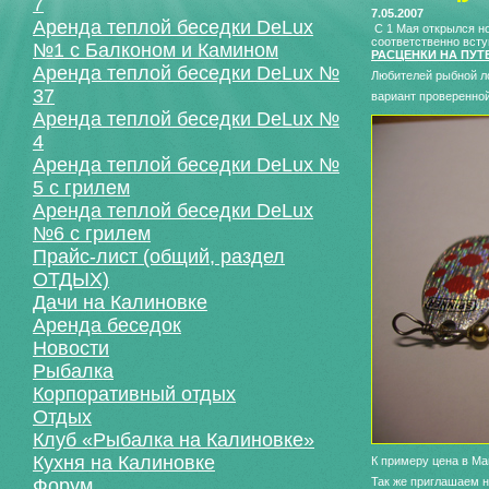
7
7.05.2007
Аренда теплой беседки DeLux
С 1 Мая открылся но
соответственно всту
№1 с Балконом и Камином
РАСЦЕНКИ НА ПУТ
Аренда теплой беседки DeLux №
Любителей рыбной л
37
вариант проверенной
Аренда теплой беседки DeLux №
4
Аренда теплой беседки DeLux №
5 с грилем
Аренда теплой беседки DeLux
№6 с грилем
Прайс-лист (общий, раздел
ОТДЫХ)
Дачи на Калиновке
Аренда беседок
Новости
Рыбалка
Корпоративный отдых
Отдых
Клуб «Рыбалка на Калиновке»
Кухня на Калиновке
К примеру цена в Ма
Так же приглашаем н
Форум