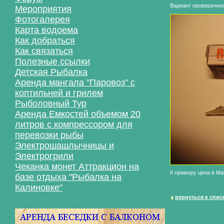
Вариант проверенног
Мероприятия
Фотогалерея
Карта водоема
Как добраться
Как связаться
Полезные ссылки
Детская Рыбалка
Аренда мангала "Паровоз" с
коптильней и грилем
Рыболовный Тур
Аренда Емкостей объемом 20
литров с компрессором для
перевозки рыбы
Электрошашлычницы и
Электрогрили
Чеканка монет Аттракцион на
К примеру цена в Ма
базе отдыха "Рыбалка на
Калиновке"
вернуться к спис