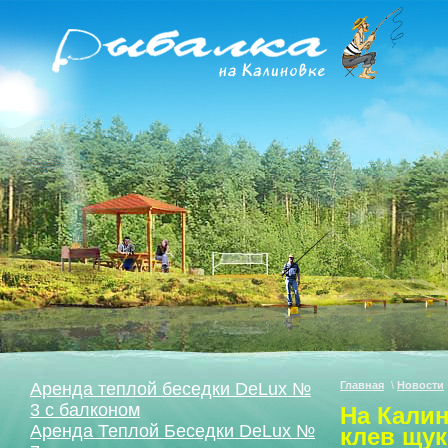
Аренда теплой беседки DeLux №
Главная
\
Новости
3 с балконом
На Калин
Аренда Теплой Беседки DeLux №
клев щук