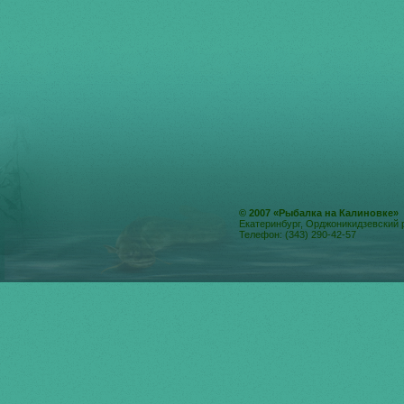
© 2007 «Рыбалка на Калиновке»
Екатеринбург, Орджоникидзевский 
Телефон: (343) 290-42-57