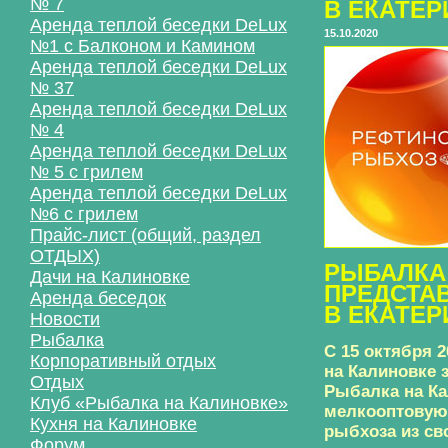
№ 7
В ЕКАТЕР
Аренда теплой беседки DeLux
15.10.2020
№1 с Балконом и Камином
Аренда теплой беседки DeLux
№ 37
Аренда теплой беседки DeLux
№ 4
Аренда теплой беседки DeLux
№ 5 с грилем
Аренда теплой беседки DeLux
№6 с грилем
Прайс-лист (общий, раздел
ОТДЫХ)
РЫБАЛКА
Дачи на Калиновке
ПРЕДСТА
Аренда беседок
В ЕКАТЕР
Новости
Рыбалка
С 15 октября 
Корпоративный отдых
на Калиновке 
Отдых
Рыбалка на Ка
Клуб «Рыбалка на Калиновке»
мелкооптовую
Кухня на Калиновке
рыбхоза из св
Форум