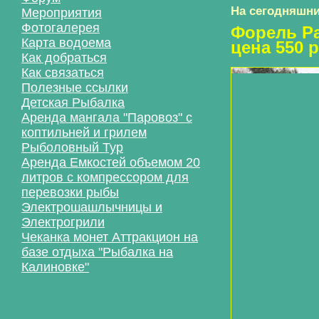
На сегодняшни
Мероприятия
Фотогалерея
Форель Рад
Карта водоема
цена 550 р
Как добраться
Как связаться
Полезные ссылки
Детская Рыбалка
Аренда мангала "Паровоз" с
коптильней и грилем
Рыболовный Тур
Аренда Емкостей объемом 20
литров с компрессором для
перевозки рыбы
Электрошашлычницы и
Электрогрили
Чеканка монет Аттракцион на
базе отдыха "Рыбалка на
Калиновке"