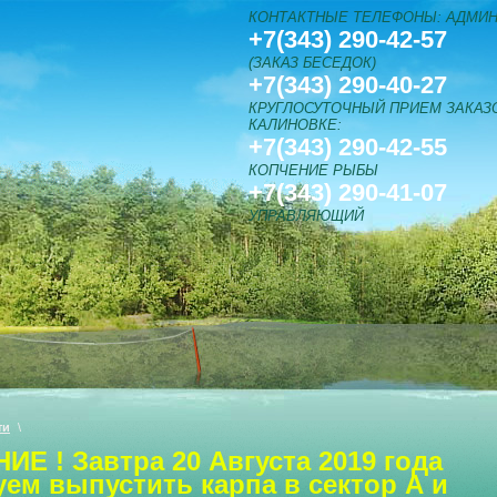
КОНТАКТНЫЕ ТЕЛЕФОНЫ: АДМИН
+7(343) 290-42-57
(ЗАКАЗ БЕСЕДОК)
+7(343) 290-40-27
КРУГЛОСУТОЧНЫЙ ПРИЕМ ЗАКАЗО
КАЛИНОВКЕ:
+7(343) 290-42-55
КОПЧЕНИЕ РЫБЫ
+7(343) 290-41-07
УПРАВЛЯЮЩИЙ
ти
\
Е ! Завтра 20 Августа 2019 года
ем выпустить карпа в сектор А и