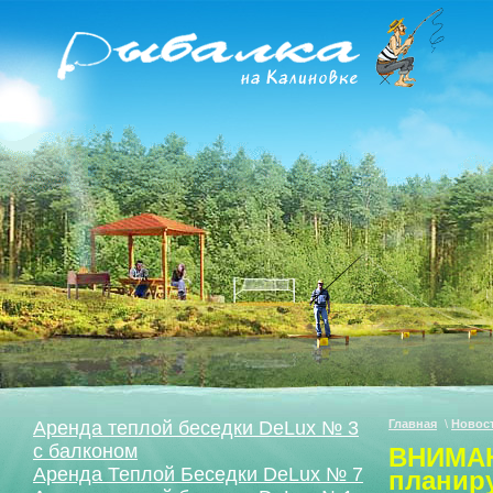
Аренда теплой беседки DeLux № 3
Главная
\
Новос
с балконом
ВНИМАНИ
Аренда Теплой Беседки DeLux № 7
планиру