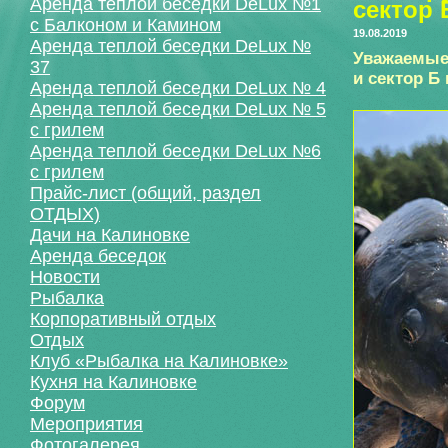
Аренда теплой беседки DeLux №1
сектор 
с Балконом и Камином
19.08.2019
Аренда теплой беседки DeLux №
Уважаемые
37
и сектор Б
Аренда теплой беседки DeLux № 4
Аренда теплой беседки DeLux № 5
с грилем
Аренда теплой беседки DeLux №6
с грилем
Прайс-лист (общий, раздел
ОТДЫХ)
Дачи на Калиновке
Аренда беседок
Новости
Рыбалка
Корпоративный отдых
Отдых
Клуб «Рыбалка на Калиновке»
Кухня на Калиновке
Форум
Мероприятия
Фотогалерея