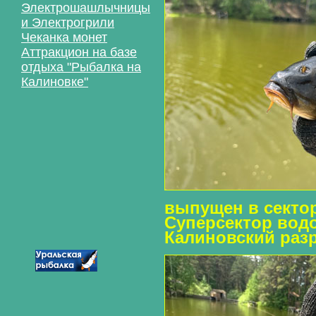
Электрошашлычницы
и Электрогрили
Чеканка монет
Аттракцион на базе
отдыха "Рыбалка на
Калиновке"
выпущен в сектор
Суперсектор вод
Калиновский раз