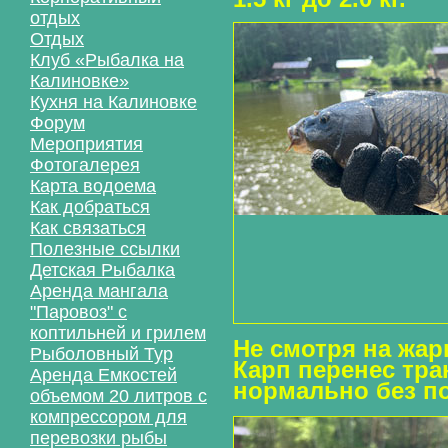
отдых
Отдых
Клуб «Рыбалка на
Калиновке»
Кухня на Калиновке
Форум
Мероприятия
Фотогалерея
Карта водоема
Как добраться
Как связаться
Полезные ссылки
Детская Рыбалка
Аренда мангала
"Паровоз" с
коптильней и грилем
Не смотря на жар
Рыболовный Тур
Карп перенес тр
Аренда Емкостей
нормально без п
объемом 20 литров с
компрессором для
перевозки рыбы