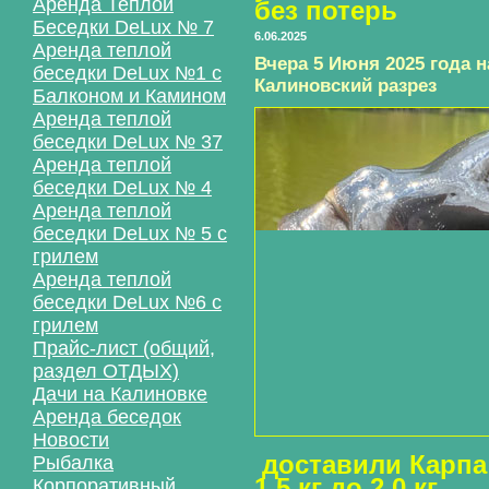
Аренда Теплой
без потерь
Беседки DeLux № 7
6.06.2025
Аренда теплой
Вчера 5 Июня 2025 года 
беседки DeLux №1 с
Калиновский разрез
Балконом и Камином
Аренда теплой
беседки DeLux № 37
Аренда теплой
беседки DeLux № 4
Аренда теплой
беседки DeLux № 5 с
грилем
Аренда теплой
беседки DeLux №6 с
грилем
Прайс-лист (общий,
раздел ОТДЫХ)
Дачи на Калиновке
Аренда беседок
Новости
доставили Карпа
Рыбалка
1.5 кг до 2.0 кг.
Корпоративный