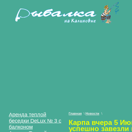
Аренда теплой
Главная
\
Новости
\
беседки DeLux № 3 с
Карпа вчера 5 Ию
балконом
успешно завезли 