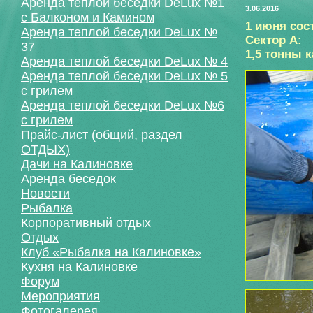
Аренда теплой беседки DeLux №1
3.06.2016
с Балконом и Камином
1 июня сос
Аренда теплой беседки DeLux №
Сектор А:
37
1,5 тонны ка
Аренда теплой беседки DeLux № 4
Аренда теплой беседки DeLux № 5
с грилем
Аренда теплой беседки DeLux №6
с грилем
Прайс-лист (общий, раздел
ОТДЫХ)
Дачи на Калиновке
Аренда беседок
Новости
Рыбалка
Корпоративный отдых
Отдых
Клуб «Рыбалка на Калиновке»
Кухня на Калиновке
Форум
Мероприятия
Фотогалерея