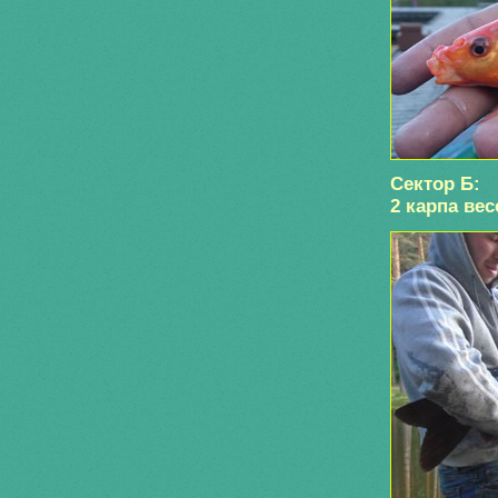
Сектор Б:
2 карпа вес