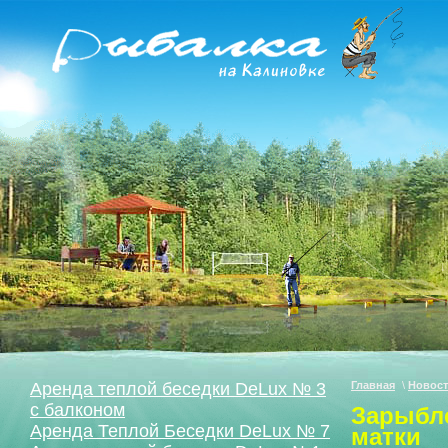
Аренда теплой беседки DeLux № 3
Главная
\
Новос
с балконом
Зарыбл
Аренда Теплой Беседки DeLux № 7
матки