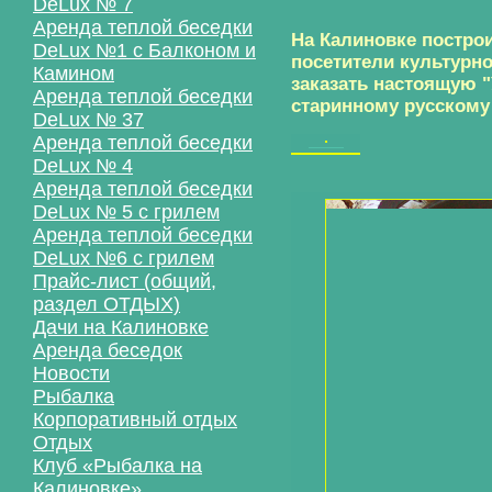
DeLux № 7
Аренда теплой беседки
На Калиновке построи
DeLux №1 с Балконом и
посетители культурно
Камином
заказать настоящую 
Аренда теплой беседки
старинному русскому 
DeLux № 37
Аренда теплой беседки
DeLux № 4
Аренда теплой беседки
DeLux № 5 с грилем
Аренда теплой беседки
DeLux №6 с грилем
Прайс-лист (общий,
раздел ОТДЫХ)
Дачи на Калиновке
Аренда беседок
Новости
Рыбалка
Корпоративный отдых
Отдых
Клуб «Рыбалка на
Калиновке»