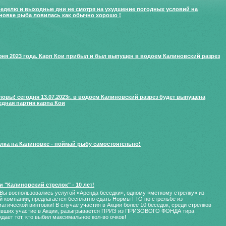
еделю и выходные дни не смотря на ухудшение погодных условий на
новке рыба ловилась как обычно хорошо !
юня 2023 года. Карп Кои прибыл и был выпущен в водоем Калиновский разрез
вы! сегодня 13.07.2023г. в водоем Калиновский разрез будет выпущена
едная партия карпа Кои
лка на Калиновке - поймай рыбу самостоятельно!
и "Калиновский стрелок" - 10 лет!
Вы воспользовались услугой «Аренда беседки», одному «меткому стрелку» из
 компании, предлагается бесплатно сдать Нормы ГТО по стрельбе из
атической винтовки! В случае участия в Акции более 10 беседок, среди стрелков
явших участие в Акции, разыгрывается ПРИЗ из ПРИЗОВОГО ФОНДА тира
дает тот, кто выбил максимальное кол-во очков!