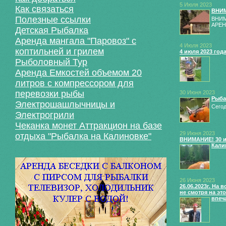
5 Июля 2023
Как связаться
ВНИМ
Полезные ссылки
ВНИМ
АРЕН
Детская Рыбалка
Аренда мангала "Паровоз" с
4 Июля 2023
коптильней и грилем
4 июля 2023 го
Рыболовный Тур
Аренда Емкостей объемом 20
литров с компрессором для
перевозки рыбы
30 Июня 2023
Рыба
Электрошашлычницы и
Сегод
Электрогрили
Чеканка монет Аттракцион на базе
29 Июня 2023
отдыха "Рыбалка на Калиновке"
ВНИМАНИЕ! 30 и
Кали
26 Июня 2023
26.06.2023г. На
не смотря на эт
впеч