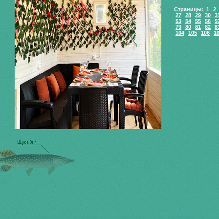
Страницы:
1
2
27
28
29
30
3
53
54
55
56
5
79
80
81
82
8
104
105
106
1