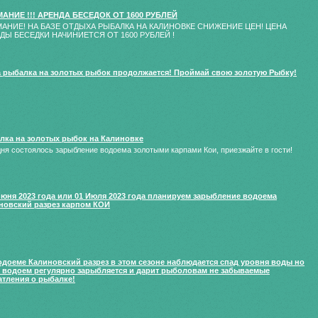
АНИЕ !!! АРЕНДА БЕСЕДОК ОТ 1600 РУБЛЕЙ
АНИЕ! НА БАЗЕ ОТДЫХА РЫБАЛКА НА КАЛИНОВКЕ СНИЖЕНИЕ ЦЕН! ЦЕНА
ДЫ БЕСЕДКИ НАЧИНИЕТСЯ ОТ 1600 РУБЛЕЙ !
да рыбалка на золотых рыбок продолжается! Проймай свою золотую Рыбку!
лка на золотых рыбок на Калиновке
ня состоялось зарыбление водоема золотыми карпами Кои, приезжайте в гости!
юня 2023 года или 01 Июля 2023 года планируем зарыбление водоема
новский разрез карпом КОИ
 водоеме Калиновский разрез в этом сезоне наблюдается спад уровня воды но
о водоем регулярно зарыбляется и дарит рыболовам не забываемые
атления о рыбалке!