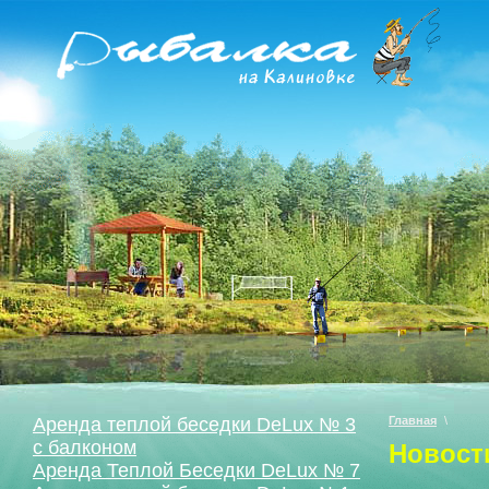
Аренда теплой беседки DeLux № 3
Главная
\
с балконом
Новост
Аренда Теплой Беседки DeLux № 7