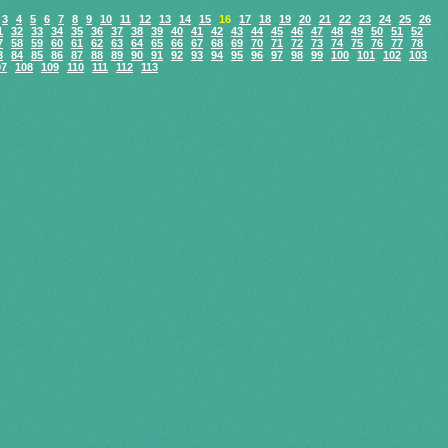
3
4
5
6
7
8
9
10
11
12
13
14
15
16
17
18
19
20
21
22
23
24
25
26
1
32
33
34
35
36
37
38
39
40
41
42
43
44
45
46
47
48
49
50
51
52
7
58
59
60
61
62
63
64
65
66
67
68
69
70
71
72
73
74
75
76
77
78
3
84
85
86
87
88
89
90
91
92
93
94
95
96
97
98
99
100
101
102
103
07
108
109
110
111
112
113