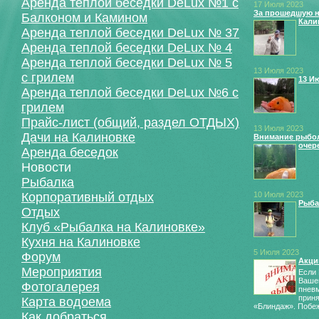
Аренда теплой беседки DeLux №1 с
17 Июля 2023
За прошедшую н
Балконом и Камином
Кали
Аренда теплой беседки DeLux № 37
Аренда теплой беседки DeLux № 4
Аренда теплой беседки DeLux № 5
13 Июля 2023
с грилем
13 И
Аренда теплой беседки DeLux №6 с
грилем
Прайс-лист (общий, раздел ОТДЫХ)
13 Июля 2023
Дачи на Калиновке
Внимание рыболо
очер
Аренда беседок
Новости
Рыбалка
Корпоративный отдых
10 Июля 2023
Рыба
Отдых
Клуб «Рыбалка на Калиновке»
Кухня на Калиновке
5 Июля 2023
Форум
Акци
Мероприятия
Если 
Вашей
Фотогалерея
пневм
прин
Карта водоема
«Блиндаж». Побеж
Как добраться