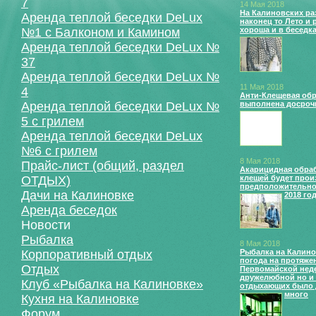
7
14 Мая 2018
На Калиновских ра
Аренда теплой беседки DeLux
наконец то Лето и
№1 с Балконом и Камином
хороша и в беседка
Аренда теплой беседки DeLux №
37
Аренда теплой беседки DeLux №
11 Мая 2018
4
Анти-Клещевая обр
Аренда теплой беседки DeLux №
выполнена досрочн
5 с грилем
Аренда теплой беседки DeLux
№6 с грилем
8 Мая 2018
Прайс-лист (общий, раздел
Акарицидная обраб
ОТДЫХ)
клещей будет прои
предположительно 
Дачи на Калиновке
2018 го
Аренда беседок
Новости
Рыбалка
8 Мая 2018
Корпоративный отдых
Рыбалка на Калино
погода на протяже
Отдых
Первомайской нед
дружелюбной но и
Клуб «Рыбалка на Калиновке»
отдыхающих было 
много
Кухня на Калиновке
Форум