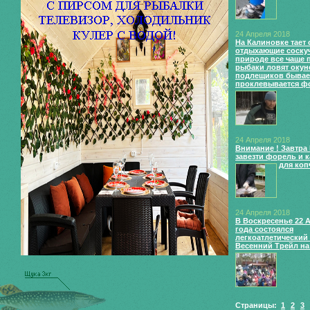
24 Апреля 2018
На Калиновке тает с
отдыхающие соску
природе все чаще 
рыбаки ловят окун
подлещиков бывает
проклевывается ф
24 Апреля 2018
Внимание ! Завтра
завезти форель и к
для коп
24 Апреля 2018
В Воскресенье 22 
года состоялся
легкоатлетический 
Весенний Трейл на
Страницы:
1
2
3