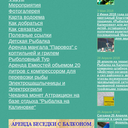
Мероприятия
Фотогалерея
3 Мая 2018
2 Июня 2018 года с
Карта водоема
ежегодный благот
праздник «Рыбалка
Как добраться
Калиновке» для де
Как связаться
детей, оставшихся 
попечения родител
Полезные ссылки
посвященный Меж
дню защ
Детская Рыбалка
Аренда мангала "Паровоз" с
коптильней и грилем
Рыболовный Тур
28 Апреля 2018
26 апреля на терри
Аренда Емкостей объемом 20
Рыбалка на Калин
командно-штабное
литров с компрессором для
«Действия органов
и сил районного зв
перевозки рыбы
угрозы возникнов
Электрошашлычницы и
чрезвычайной ситу
вызванной природ
Электрогрили
торфяными пожара
Чеканка монет Аттракцион на
базе отдыха "Рыбалка на
Калиновке"
25 Апреля 2018
Сегодня 25 Апреля 
завезли в садок р
форель 