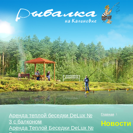
Аренда теплой беседки DeLux №
Главная
\
3 с балконом
Новости
Аренда Теплой Беседки DeLux №