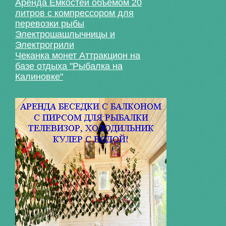
Аренда Емкостей объемом 20
литров с компрессором для
перевозки рыбы
Электрошашлычницы и
Электрогрили
Чеканка монет Аттракцион на
базе отдыха "Рыбалка на
Калиновке"