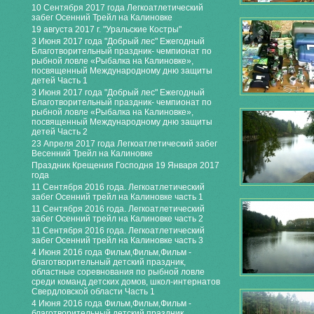
10 Сентября 2017 года Легкоатлетический
забег Осенний Трейл на Калиновке
19 августа 2017 г. "Уральские Костры"
3 Июня 2017 года "Добрый лес" Ежегодный
Благотворительный праздник- чемпионат по
рыбной ловле «Рыбалка на Калиновке»,
посвященный Международному дню защиты
детей Часть 1
3 Июня 2017 года "Добрый лес" Ежегодный
Благотворительный праздник- чемпионат по
рыбной ловле «Рыбалка на Калиновке»,
посвященный Международному дню защиты
детей Часть 2
23 Апреля 2017 года Легкоатлетический забег
Весенний Трейл на Калиновке
Праздник Крещения Господня 19 Января 2017
года
11 Сентября 2016 года. Легкоатлетический
забег Осенний трейл на Калиновке часть 1
11 Сентября 2016 года. Легкоатлетический
забег Осенний трейл на Калиновке часть 2
11 Сентября 2016 года. Легкоатлетический
забег Осенний трейл на Калиновке часть 3
4 Июня 2016 года Фильм,Фильм,Фильм -
благотворительный детский праздник,
областные соревнования по рыбной ловле
среди команд детских домов, школ-интернатов
Свердловской области Часть 1
4 Июня 2016 года Фильм,Фильм,Фильм -
благотворительный детский праздник,