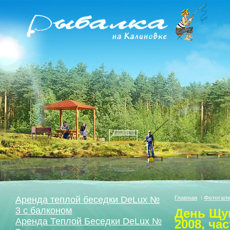
Аренда теплой беседки DeLux №
Главная
\
Фотогал
3 с балконом
День Щу
Аренда Теплой Беседки DeLux №
2008, час