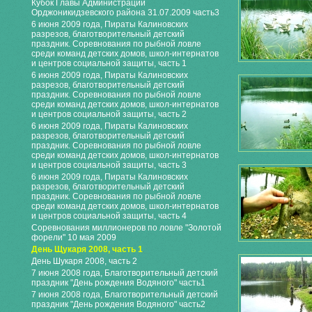
Кубок Главы Администрации
Орджоникидзевского района 31.07.2009 часть3
6 июня 2009 года, Пираты Калиновских
разрезов, благотворительный детский
праздник. Соревнования по рыбной ловле
среди команд детских домов, школ-интернатов
и центров социальной защиты, часть 1
6 июня 2009 года, Пираты Калиновских
разрезов, благотворительный детский
праздник. Соревнования по рыбной ловле
среди команд детских домов, школ-интернатов
и центров социальной защиты, часть 2
6 июня 2009 года, Пираты Калиновских
разрезов, благотворительный детский
праздник. Соревнования по рыбной ловле
среди команд детских домов, школ-интернатов
и центров социальной защиты, часть 3
6 июня 2009 года, Пираты Калиновских
разрезов, благотворительный детский
праздник. Соревнования по рыбной ловле
среди команд детских домов, школ-интернатов
и центров социальной защиты, часть 4
Соревнования миллионеров по ловле "Золотой
форели" 10 мая 2009
День Щукаря 2008, часть 1
День Шукаря 2008, часть 2
7 июня 2008 года, Благотворительный детский
праздник "День рождения Водяного" часть1
7 июня 2008 года, Благотворительный детский
праздник "День рождения Водяного" часть2