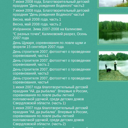
7 июня 2008 года, Благотворительный детский
праздник "День рождения Водяного" часть3
7 июня 2008 года, Благотворительный детский
праздник "День рождения Водяного" часть4
Весна, май 2008 года. часть 1
Весна, май 2008 года. часть 2
Избранное. Зима 2007-2008 на Калиновке.
"С разных точек", Калиновский разрез, Осень
2007 года
День Щукаря, соревнования по ловле щуки и
форели 15 сентября 2007 года
День строителя 2007, фотоотчет о проведении
соревнований, часть1
День строителя 2007, фотоотчет о проведении
соревнований, часть 2
День строителя 2007, фотоотчет о проведении
соревнований, часть3
День строителя 2007, фотоотчет о проведении
соревнования, часть4
1 июня 2007 года благотворительный детский
праздник "Ай, да рыбалка". Впервые в России,
соревнования по ловле рыбы летней
поплавочной удочкой, среди детских домов
Свердловской области. (часть 1)
1 июня 2007 года благотворительный детский
праздник "Ай, да рыбалка". Впервые в России,
соревнования по ловле рыбы летней
поплавочной удочкой, среди детских домов
Свердловской области. (часть 2)