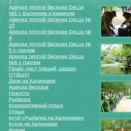
7
Аренда теплой беседки DeLux
№1 с Балконом и Камином
Аренда теплой беседки DeLux №
37
Аренда теплой беседки DeLux №
4
Аренда теплой беседки DeLux №
5 с грилем
Аренда теплой беседки DeLux
№6 с грилем
Прайс-лист (общий, раздел
ОТДЫХ)
Дачи на Калиновке
Аренда беседок
Новости
Рыбалка
Корпоративный отдых
Отдых
Клуб «Рыбалка на Калиновке»
Кухня на Калиновке
Форум