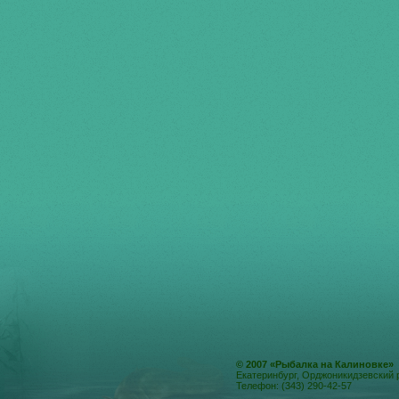
© 2007 «Рыбалка на Калиновке»
Екатеринбург, Орджоникидзевский 
Телефон: (343) 290-42-57