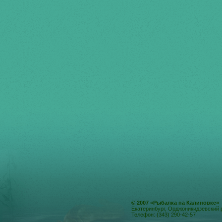
© 2007 «Рыбалка на Калиновке»
Екатеринбург, Орджоникидзевский 
Телефон: (343) 290-42-57