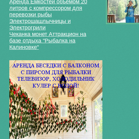
Аренда Емкостей объемом 20
литров с компрессором для
перевозки рыбы
Электрошашлычницы и
Электрогрили
Чеканка монет Аттракцион на
базе отдыха "Рыбалка на
Калиновке"