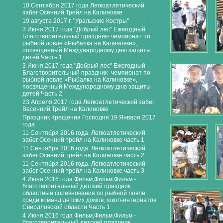
10 Сентября 2017 года Легкоатлетический
забег Осенний Трейл на Калиновке
19 августа 2017 г. "Уральские Костры"
3 Июня 2017 года "Добрый лес" Ежегодный
Благотворительный праздник- чемпионат по
рыбной ловле «Рыбалка на Калиновке»,
посвященный Международному дню защиты
детей Часть 1
3 Июня 2017 года "Добрый лес" Ежегодный
Благотворительный праздник- чемпионат по
рыбной ловле «Рыбалка на Калиновке»,
посвященный Международному дню защиты
детей Часть 2
23 Апреля 2017 года Легкоатлетический забег
Весенний Трейл на Калиновке
Праздник Крещения Господня 19 Января 2017
года
11 Сентября 2016 года. Легкоатлетический
забег Осенний трейл на Калиновке часть 1
11 Сентября 2016 года. Легкоатлетический
забег Осенний трейл на Калиновке часть 2
11 Сентября 2016 года. Легкоатлетический
забег Осенний трейл на Калиновке часть 3
4 Июня 2016 года Фильм,Фильм,Фильм -
благотворительный детский праздник,
областные соревнования по рыбной ловле
среди команд детских домов, школ-интернатов
Свердловской области Часть 1
4 Июня 2016 года Фильм,Фильм,Фильм -
благотворительный детский праздник,