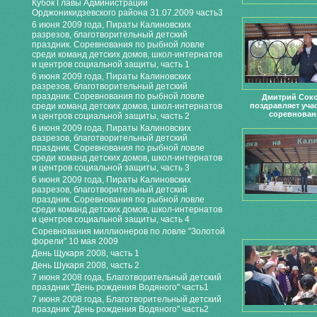
Кубок Главы Администрации
Орджоникидзевского района 31.07.2009 часть3
6 июня 2009 года, Пираты Калиновских
разрезов, благотворительный детский
праздник. Соревнования по рыбной ловле
среди команд детских домов, школ-интернатов
и центров социальной защиты, часть 1
6 июня 2009 года, Пираты Калиновских
разрезов, благотворительный детский
праздник. Соревнования по рыбной ловле
Дмитрий Сок
среди команд детских домов, школ-интернатов
поздравляет уча
соревнован
и центров социальной защиты, часть 2
6 июня 2009 года, Пираты Калиновских
разрезов, благотворительный детский
праздник. Соревнования по рыбной ловле
среди команд детских домов, школ-интернатов
и центров социальной защиты, часть 3
6 июня 2009 года, Пираты Калиновских
разрезов, благотворительный детский
праздник. Соревнования по рыбной ловле
среди команд детских домов, школ-интернатов
и центров социальной защиты, часть 4
Соревнования миллионеров по ловле "Золотой
форели" 10 мая 2009
День Щукаря 2008, часть 1
День Шукаря 2008, часть 2
7 июня 2008 года, Благотворительный детский
праздник "День рождения Водяного" часть1
7 июня 2008 года, Благотворительный детский
праздник "День рождения Водяного" часть2