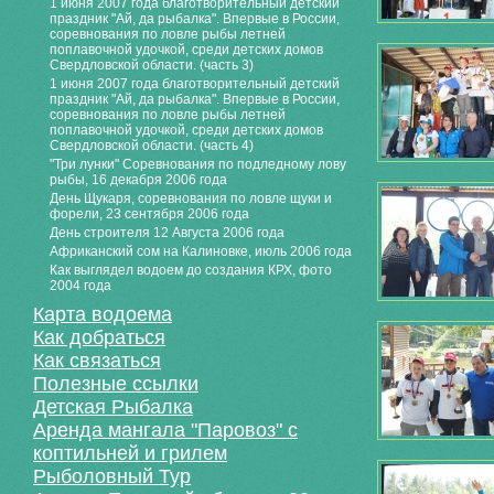
1 июня 2007 года благотворительный детский
праздник "Ай, да рыбалка". Впервые в России,
соревнования по ловле рыбы летней
поплавочной удочкой, среди детских домов
Свердловской области. (часть 3)
1 июня 2007 года благотворительный детский
праздник "Ай, да рыбалка". Впервые в России,
соревнования по ловле рыбы летней
поплавочной удочкой, среди детских домов
Свердловской области. (часть 4)
"Три лунки" Соревнования по подледному лову
рыбы, 16 декабря 2006 года
День Щукаря, соревнования по ловле щуки и
форели, 23 сентября 2006 года
День строителя 12 Августа 2006 года
Африканский сом на Калиновке, июль 2006 года
Как выглядел водоем до создания КРХ, фото
2004 года
Карта водоема
Как добраться
Как связаться
Полезные ссылки
Детская Рыбалка
Аренда мангала "Паровоз" с
коптильней и грилем
Рыболовный Тур