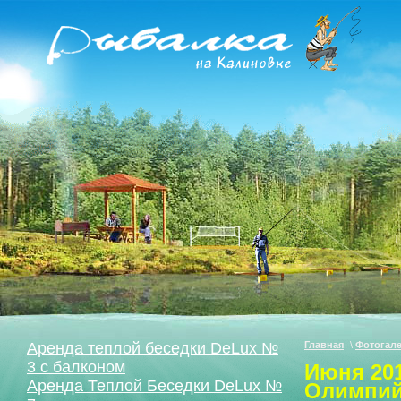
Аренда теплой беседки DeLux №
Главная
\
Фотогал
3 с балконом
Июня 201
Аренда Теплой Беседки DeLux №
Олимпий