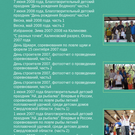
7 июня 2008 года, Благотворительный детский
праздник "День рождения Водяного" часть3
7 июня 2008 года, Благотворительный детский
праздник "День рождения Водяного" часть4
Весна, май 2008 года. часть 1
Весна, май 2008 года. часть 2
Избранное. Зима 2007-2008 на Калиновке.
"С разных точек", Калиновский разрез, Осень
2007 года
День Щукаря, соревнования по ловле щуки и
форели 15 сентября 2007 года
День строителя 2007, фотоотчет о проведении
соревнований, часть1
День строителя 2007, фотоотчет о проведении
соревнований, часть 2
День строителя 2007, фотоотчет о проведении
соревнований, часть3
День строителя 2007, фотоотчет о проведении
соревнования, часть4
1 июня 2007 года благотворительный детский
праздник "Ай, да рыбалка". Впервые в России,
соревнования по ловле рыбы летней
поплавочной удочкой, среди детских домов
Свердловской области. (часть 1)
1 июня 2007 года благотворительный детский
праздник "Ай, да рыбалка". Впервые в России,
соревнования по ловле рыбы летней
поплавочной удочкой, среди детских домов
Свердловской области. (часть 2)