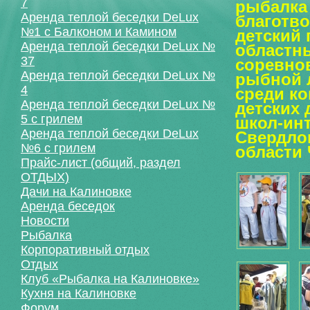
7
рыбалка 
Аренда теплой беседки DeLux
благотв
№1 с Балконом и Камином
детский 
Аренда теплой беседки DeLux №
областн
37
соревно
Аренда теплой беседки DeLux №
рыбной 
4
среди к
Аренда теплой беседки DeLux №
детских 
5 с грилем
школ-ин
Аренда теплой беседки DeLux
Свердло
№6 с грилем
области 
Прайс-лист (общий, раздел
ОТДЫХ)
Дачи на Калиновке
Аренда беседок
Новости
Рыбалка
Корпоративный отдых
Отдых
Клуб «Рыбалка на Калиновке»
Кухня на Калиновке
Форум