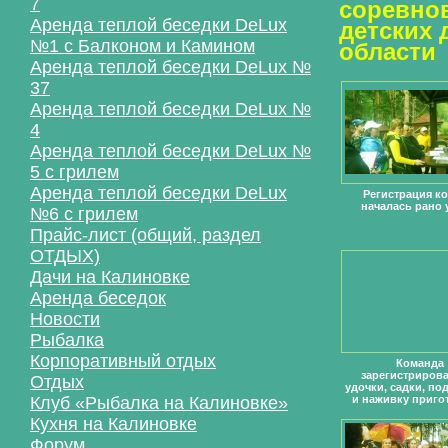
7
соревно
Аренда теплой беседки DeLux
детских 
№1 с Балконом и Камином
области
Аренда теплой беседки DeLux №
37
Аренда теплой беседки DeLux №
4
Аренда теплой беседки DeLux №
5 с грилем
Аренда теплой беседки DeLux
Регистрация к
началась рано 
№6 с грилем
Прайс-лист (общий, раздел
ОТДЫХ)
Дачи на Калиновке
Аренда беседок
Новости
Рыбалка
Корпоративный отдых
Команда
зарегистрирова
Отдых
удочки, садки, по
Клуб «Рыбалка на Калиновке»
и наживку приго
Кухня на Калиновке
Форум